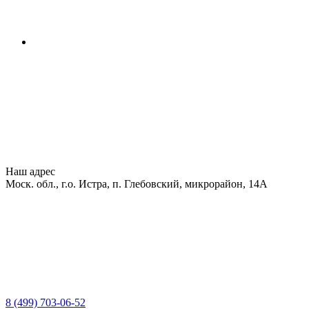
Наш адрес
Моск. обл., г.о. Истра, п. Глебовский, микрорайон, 14А
8 (499) 703-06-52