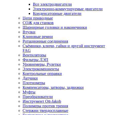
Все электродвигатели
Электронно-коммутируемые двигатели
Конденсаторные двигатели
Цепи приводные
СОЖ для станков
Шарнирные головки и наконечники
Втулки
Клиновые ремни
Ротационные соединения
Съёмники, ключи, гайки и другой инструмент
FAG
Вентиляторы
Фильтры ЛЭП
Уровнемеры, Рулетки
Электрокомпоненты
Контрольные оправки
Датчики
Плотномеры
Компенсаторы, затворы, задвижки
Муфты
Преобразователи
Инструмент Ott-Jakob
Полимеры против трения
Стержни твердосплавные