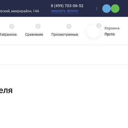
8 (499) 703-06-52
заказать звонок
ебовский, микрорайон, 14А
0
0
0
0
Корзина
Пусто
Избранное
Сравнение
Просмотренные
ЯДНЫЕ ПОДШИПНИКИ
ОРНЫЕ ШАРИКОВЫЕ ПОДШИПНИКИ
 ОХЛАЖДАЮЩИЕ ЖИДКОСТИ
ЦЕПИ ПРИВОДНЫЕ
ЗАПЧАСТИ ДЛЯ ШАРИКОВЫХ ПОДШИПНИКОВ
НАСОСЫ
АТИКА
еля
АВА И ШЛАНГИ
ВИБРОИЗОЛЯТОРЫ (ВИБРООПОРЫ)