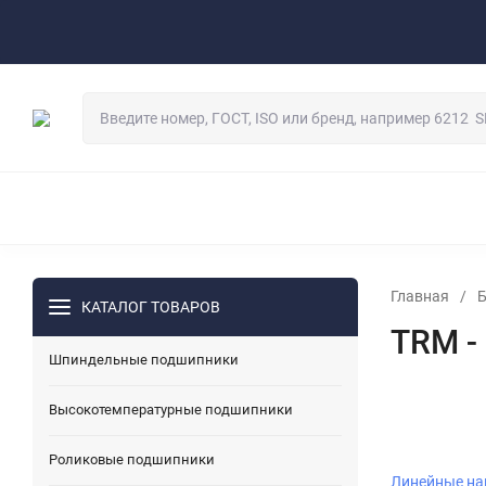
О компании
Контакты
Реквизиты
Оплат
Сертификаты
Гарантии
Логистика
Сотрудничество 
Как сделать заказ
ШПИНДЕЛЬНЫЕ ПОДШИПНИКИ
ВЫСОКОТЕМПЕРАТУР
НАПРАВЛЯЮЩИЕ РОЛИКИ ДВУХРЯДНЫЕ
ОБГОННЫЕ
ПОДШИПНИКИ ИЗ НЕРЖАВЕЮЩЕЙ СТАЛИ
ГИБРИДН
ЛИНЕЙНЫЕ НАПРАВЛЯЮЩИЕ И КАРЕТКИ
ДЕТАЛИ
Главная
/
КАТАЛОГ ТОВАРОВ
ЗВЁЗДОЧКИ ДЛЯ ПРИВОДНЫХ ЦЕПЕЙ
ЭЛЕКТРОМАГ
TRM -
РУКАВА ВЫСОКОГО ДАВЛЕНИЯ И ГИДРАВЛИЧЕСКИЕ К
Шпиндельные подшипники
СОЕДИНИТЕЛЬНЫЕ МУФТЫ
ТЕФЛОНОВЫЕ (PTFE) В
Высокотемпературные подшипники
Роликовые подшипники
Линейные на