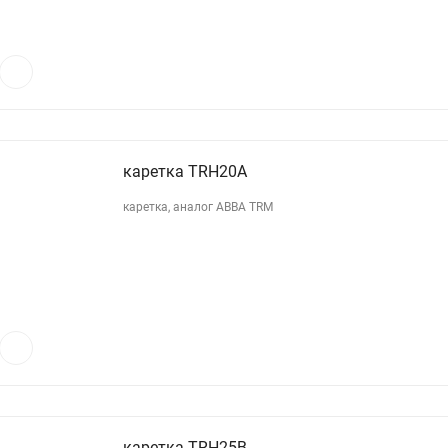
каретка TRH20A
каретка, аналог АВВА TRM
каретка TRH25B