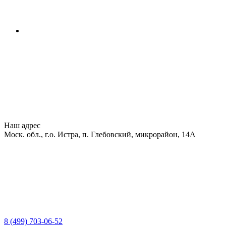
Наш адрес
Моск. обл., г.о. Истра, п. Глебовский, микрорайон, 14А
8 (499) 703-06-52