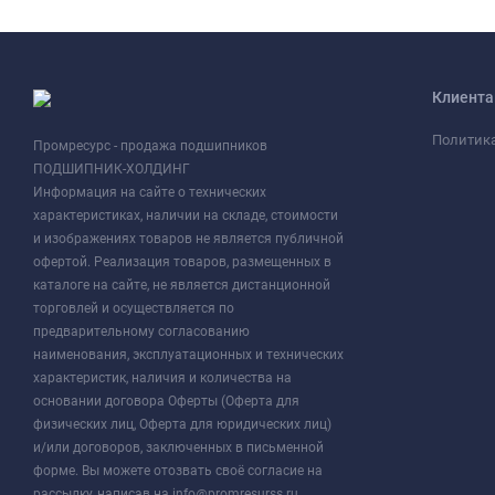
Клиент
Политик
Промресурс - продажа подшипников
ПОДШИПНИК-ХОЛДИНГ
Информация на сайте о технических
характеристиках, наличии на складе, стоимости
и изображениях товаров не является публичной
офертой. Реализация товаров, размещенных в
каталоге на сайте, не является дистанционной
торговлей и осуществляется по
предварительному согласованию
наименования, эксплуатационных и технических
характеристик, наличия и количества на
основании договора Оферты (Оферта для
физических лиц, Оферта для юридических лиц)
и/или договоров, заключенных в письменной
форме. Вы можете отозвать своё согласие на
рассылку, написав на info@promresurss.ru