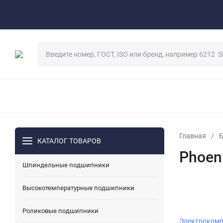
О компании
Контакты
Реквизиты
Оплат
Сертификаты
Гарантии
Логистика
Сотрудничество 
Как сделать заказ
ШПИНДЕЛЬНЫЕ ПОДШИПНИКИ
ВЫСОКОТЕМПЕРАТУР
НАПРАВЛЯЮЩИЕ РОЛИКИ ДВУХРЯДНЫЕ
ОБГОННЫЕ
ПОДШИПНИКИ ИЗ НЕРЖАВЕЮЩЕЙ СТАЛИ
ГИБРИДН
ЛИНЕЙНЫЕ НАПРАВЛЯЮЩИЕ И КАРЕТКИ
ДЕТАЛИ
Главная
/
КАТАЛОГ ТОВАРОВ
ЗВЁЗДОЧКИ ДЛЯ ПРИВОДНЫХ ЦЕПЕЙ
ЭЛЕКТРОМАГ
Phoen
РУКАВА ВЫСОКОГО ДАВЛЕНИЯ И ГИДРАВЛИЧЕСКИЕ К
Шпиндельные подшипники
СОЕДИНИТЕЛЬНЫЕ МУФТЫ
ТЕФЛОНОВЫЕ (PTFE) В
Высокотемпературные подшипники
Роликовые подшипники
Электроком