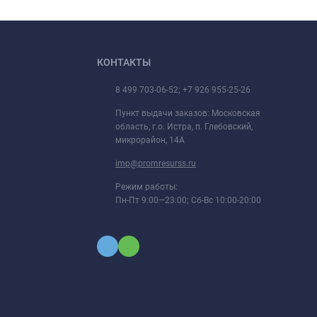
КОНТАКТЫ
8 499 703-06-52; +7 926 955-25-26
Пункт выдачи заказов: Московская
область, г.о. Истра, п. Глебовский,
микрорайон, 14А
imp@promresurss.ru
Режим работы:
Пн-Пт 9:00—23:00; Сб-Вс 10:00-20:00