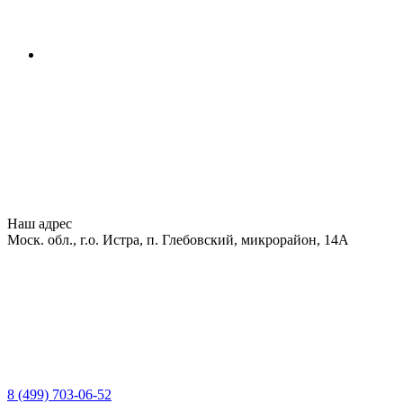
Наш адрес
Моск. обл., г.о. Истра, п. Глебовский, микрорайон, 14А
8 (499) 703-06-52