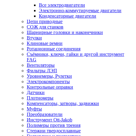
Все электродвигатели
Электронно-коммутируемые двигатели
Конденсаторные двигатели
Цепи приводные
СОЖ для станков
Шарнирные головки и наконечники
Втулки
Клиновые ремни
Ротационные соединения
Съёмники, ключи, гайки и другой инструмент
FAG
Вентиляторы
Фильтры ЛЭП
Уровнемеры, Рулетки
Электрокомпоненты
Контрольные оправки
Датчики
Плотномеры
Компенсаторы, затворы, задвижки
Муфты
Преобразователи
Инструмент Ott-Jakob
Полимеры против трения
Стержни твердосплавные