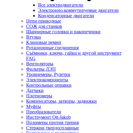
Все электродвигатели
Электронно-коммутируемые двигатели
Конденсаторные двигатели
Цепи приводные
СОЖ для станков
Шарнирные головки и наконечники
Втулки
Клиновые ремни
Ротационные соединения
Съёмники, ключи, гайки и другой инструмент
FAG
Вентиляторы
Фильтры ЛЭП
Уровнемеры, Рулетки
Электрокомпоненты
Контрольные оправки
Датчики
Плотномеры
Компенсаторы, затворы, задвижки
Муфты
Преобразователи
Инструмент Ott-Jakob
Полимеры против трения
Стержни твердосплавные