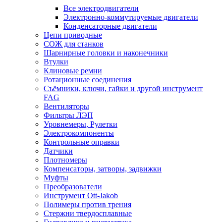
Все электродвигатели
Электронно-коммутируемые двигатели
Конденсаторные двигатели
Цепи приводные
СОЖ для станков
Шарнирные головки и наконечники
Втулки
Клиновые ремни
Ротационные соединения
Съёмники, ключи, гайки и другой инструмент
FAG
Вентиляторы
Фильтры ЛЭП
Уровнемеры, Рулетки
Электрокомпоненты
Контрольные оправки
Датчики
Плотномеры
Компенсаторы, затворы, задвижки
Муфты
Преобразователи
Инструмент Ott-Jakob
Полимеры против трения
Стержни твердосплавные