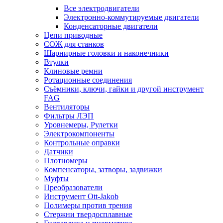
Все электродвигатели
Электронно-коммутируемые двигатели
Конденсаторные двигатели
Цепи приводные
СОЖ для станков
Шарнирные головки и наконечники
Втулки
Клиновые ремни
Ротационные соединения
Съёмники, ключи, гайки и другой инструмент
FAG
Вентиляторы
Фильтры ЛЭП
Уровнемеры, Рулетки
Электрокомпоненты
Контрольные оправки
Датчики
Плотномеры
Компенсаторы, затворы, задвижки
Муфты
Преобразователи
Инструмент Ott-Jakob
Полимеры против трения
Стержни твердосплавные