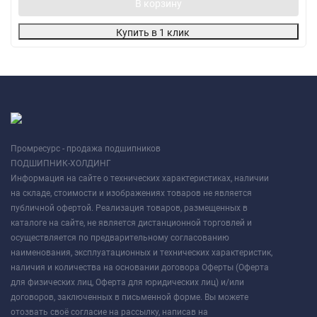
В корзину
Купить в 1 клик
Промресурс - продажа подшипников
ПОДШИПНИК-ХОЛДИНГ
Информация на сайте о технических характеристиках, наличии
на складе, стоимости и изображениях товаров не является
публичной офертой. Реализация товаров, размещенных в
каталоге на сайте, не является дистанционной торговлей и
осуществляется по предварительному согласованию
наименования, эксплуатационных и технических характеристик,
наличия и количества на основании договора Оферты (Оферта
для физических лиц, Оферта для юридических лиц) и/или
договоров, заключенных в письменной форме. Вы можете
отозвать своё согласие на рассылку, написав на