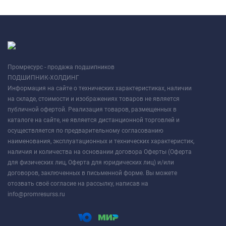
Промресурс - продажа подшипников
ПОДШИПНИК-ХОЛДИНГ
Информация на сайте о технических характеристиках, наличии
на складе, стоимости и изображениях товаров не является
публичной офертой. Реализация товаров, размещенных в
каталоге на сайте, не является дистанционной торговлей и
осуществляется по предварительному согласованию
наименования, эксплуатационных и технических характеристик,
наличия и количества на основании договора Оферты (Оферта
для физических лиц, Оферта для юридических лиц) и/или
договоров, заключенных в письменной форме. Вы можете
отозвать своё согласие на рассылку, написав на
info@promresurss.ru