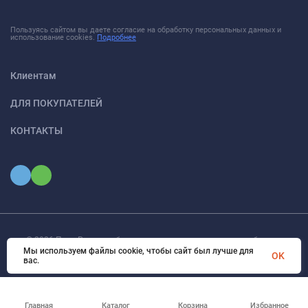
Пользуясь сайтом вы даете согласие на обработку персональных данных и
использование cookies.
Подробнее
Клиентам
ДЛЯ ПОКУПАТЕЛЕЙ
КОНТАКТЫ
© 2026 ПромРесурс - оборудование и материалы для снабжение
Мы используем файлы cookie, чтобы сайт был лучше для
промышленных предприятий. Все права защищены
OK
вас.
Главная
Каталог
Корзина
Избранное