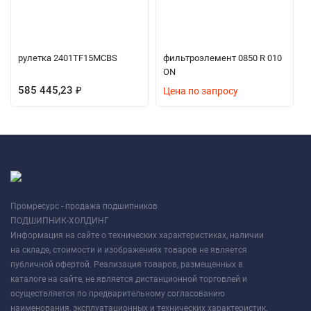
рулетка 2401TF15MCBS
фильтроэлемент 0850 R 010
ON
585 445,23
₽
Цена по запросу
Промресурс - продажа подшипников
ПОДШИПНИК-ХОЛДИНГ
Информация на сайте о технических характеристиках, наличии
на складе, стоимости и изображениях товаров не является
публичной офертой. Реализация товаров, размещенных в
каталоге на сайте, не является дистанционной торговлей и
осуществляется по предварительному согласованию
наименования, эксплуатационных и технических характеристик,