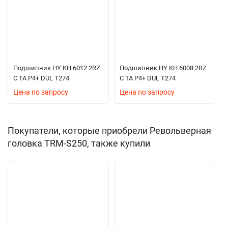
Подшипник HY KH 6012 2RZ
Подшипник HY KH 6008 2RZ
C TA P4+ DUL T274
C TA P4+ DUL T274
Цена по запросу
Цена по запросу
Покупатели, которые приобрели Револьверная
головка TRM-S250, также купили