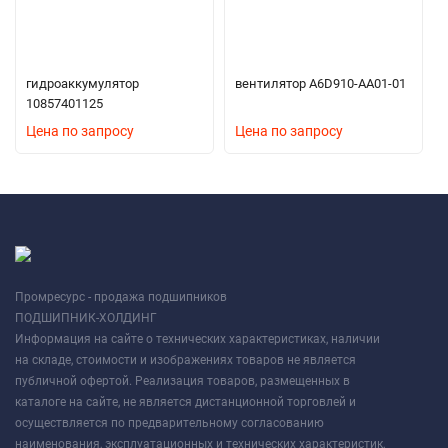
гидроаккумулятор
вентилятор A6D910-AA01-01
10857401125
Цена по запросу
Цена по запросу
Промресурс - продажа подшипников
ПОДШИПНИК-ХОЛДИНГ
Информация на сайте о технических характеристиках, наличии
на складе, стоимости и изображениях товаров не является
публичной офертой. Реализация товаров, размещенных в
каталоге на сайте, не является дистанционной торговлей и
осуществляется по предварительному согласованию
наименования, эксплуатационных и технических характеристик,