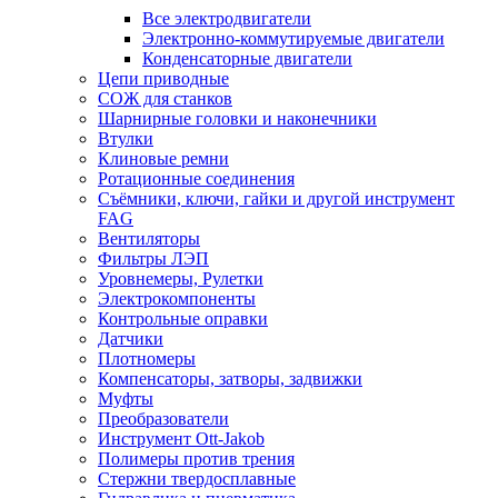
Все электродвигатели
Электронно-коммутируемые двигатели
Конденсаторные двигатели
Цепи приводные
СОЖ для станков
Шарнирные головки и наконечники
Втулки
Клиновые ремни
Ротационные соединения
Съёмники, ключи, гайки и другой инструмент
FAG
Вентиляторы
Фильтры ЛЭП
Уровнемеры, Рулетки
Электрокомпоненты
Контрольные оправки
Датчики
Плотномеры
Компенсаторы, затворы, задвижки
Муфты
Преобразователи
Инструмент Ott-Jakob
Полимеры против трения
Стержни твердосплавные