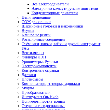
Все электродвигатели
Электронно-коммутируемые двигатели
Конденсаторные двигатели
Цепи приводные
СОЖ для станков
Шарнирные головки и наконечники
Втулки
Клиновые ремни
Ротационные соединения
Съёмники, ключи, гайки и другой инструмент
FAG
Вентиляторы
Фильтры ЛЭП
Уровнемеры, Рулетки
Электрокомпоненты
Контрольные оправки
Датчики
Плотномеры
Компенсаторы, затворы, задвижки
Муфты
Преобразователи
Инструмент Ott-Jakob
Полимеры против трения
Стержни твердосплавные