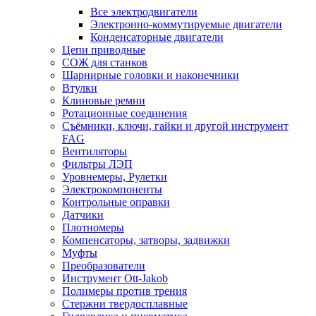
Все электродвигатели
Электронно-коммутируемые двигатели
Конденсаторные двигатели
Цепи приводные
СОЖ для станков
Шарнирные головки и наконечники
Втулки
Клиновые ремни
Ротационные соединения
Съёмники, ключи, гайки и другой инструмент
FAG
Вентиляторы
Фильтры ЛЭП
Уровнемеры, Рулетки
Электрокомпоненты
Контрольные оправки
Датчики
Плотномеры
Компенсаторы, затворы, задвижки
Муфты
Преобразователи
Инструмент Ott-Jakob
Полимеры против трения
Стержни твердосплавные