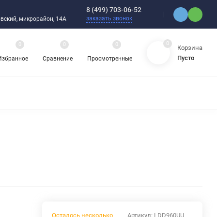
8 (499) 703-06-52
заказать звонок
ебовский, микрорайон, 14А
0
0
0
0
Корзина
Пусто
Избранное
Сравнение
Просмотренные
ЯДНЫЕ ПОДШИПНИКИ
ОРНЫЕ ШАРИКОВЫЕ ПОДШИПНИКИ
 ОХЛАЖДАЮЩИЕ ЖИДКОСТИ
ЦЕПИ ПРИВОДНЫЕ
ЗАПЧАСТИ ДЛЯ ШАРИКОВЫХ ПОДШИПНИКОВ
НАСОСЫ
АТИКА
АВА И ШЛАНГИ
ВИБРОИЗОЛЯТОРЫ (ВИБРООПОРЫ)
Осталось несколько
Артикул:
LDD960UU