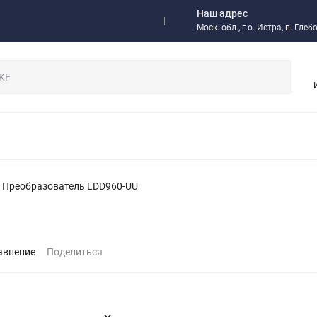
Наш адрес
а
Доставка
Отзывы
Моск. обл., г.о. Истра, п. Гл
/ Оптовикам
НЫЕ ПОДШИПНИКИ
РОЛИКОВЫЕ ПОДШИПНИКИ
ОДНОР
 МУФТЫ
ИМПОРТНЫЕ ПОДШИПНИКИ
РАДИАЛЬНО-УП
ЫЕ ПОДШИПНИКИ
ИГОЛЬЧАТЫЕ ПОДШИПНИКИ
СМАЗКИ,
Преобразователь LDD960-UU
 И КОМПЛЕКТУЮЩИЕ
ИНСТРУМЕНТ SKF
РЕДУКТОРЫ
НИТНЫЕ МУФТЫ И ТОРМОЗА
ЗАПОРНАЯ АРМАТУРА
ПНЕВМ
ОМПОНЕНТЫ
БЫСТРОРАЗЪЕМНЫЕ СОЕДИНЕНИЯ БРС
РУК
ЫСОКОТЕМПЕРАТУРНЫЕ РЕМНИ
КЛАПАНЫ
авнение
Поделиться