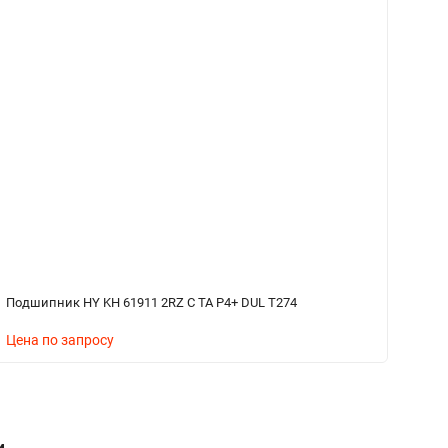
Подшипник HY KH 61911 2RZ C TA P4+ DUL T274
По
Цена по запросу
Ц