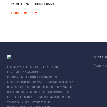
ключ LOCKNUT-SOCKET-KM20
Цена по запросу
Клиент
Политик
Промресурс - продажа подшипников
ПОДШИПНИК-ХОЛДИНГ
Информация на сайте о технических
характеристиках, наличии на складе, стоимости
и изображениях товаров не является публичной
офертой. Реализация товаров, размещенных в
каталоге на сайте, не является дистанционной
торговлей и осуществляется по
предварительному согласованию