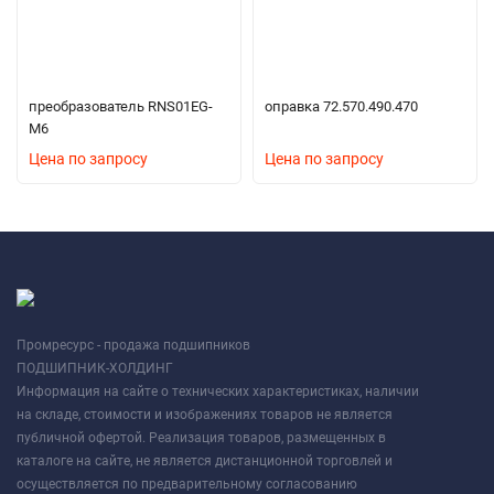
преобразователь RNS01EG-
оправка 72.570.490.470
M6
Цена по запросу
Цена по запросу
Промресурс - продажа подшипников
ПОДШИПНИК-ХОЛДИНГ
Информация на сайте о технических характеристиках, наличии
на складе, стоимости и изображениях товаров не является
публичной офертой. Реализация товаров, размещенных в
каталоге на сайте, не является дистанционной торговлей и
осуществляется по предварительному согласованию