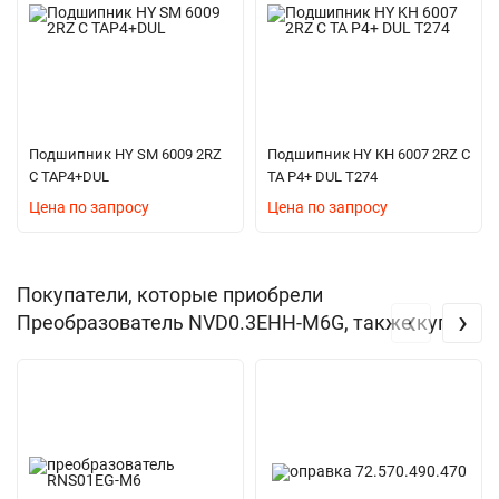
Подшипник HY SM 6009 2RZ
Подшипник HY KH 6007 2RZ C
C TAP4+DUL
TA P4+ DUL T274
Цена по запросу
Цена по запросу
Покупатели, которые приобрели
‹
›
Преобразователь NVD0.3EHH-M6G, также купили