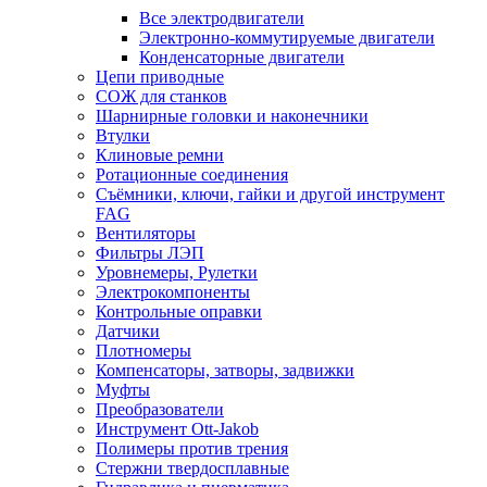
Все электродвигатели
Электронно-коммутируемые двигатели
Конденсаторные двигатели
Цепи приводные
СОЖ для станков
Шарнирные головки и наконечники
Втулки
Клиновые ремни
Ротационные соединения
Съёмники, ключи, гайки и другой инструмент
FAG
Вентиляторы
Фильтры ЛЭП
Уровнемеры, Рулетки
Электрокомпоненты
Контрольные оправки
Датчики
Плотномеры
Компенсаторы, затворы, задвижки
Муфты
Преобразователи
Инструмент Ott-Jakob
Полимеры против трения
Стержни твердосплавные