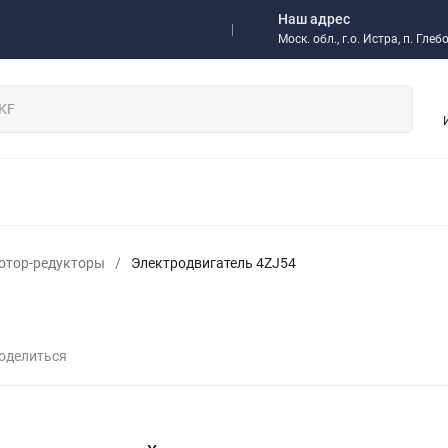
Наш адрес
а
Доставка
Отзывы
Моск. обл., г.о. Истра, п. Гл
/ Оптовикам
НЫЕ ПОДШИПНИКИ
РОЛИКОВЫЕ ПОДШИПНИКИ
ОДНОР
 МУФТЫ
ИМПОРТНЫЕ ПОДШИПНИКИ
РАДИАЛЬНО-УП
ЫЕ ПОДШИПНИКИ
ИГОЛЬЧАТЫЕ ПОДШИПНИКИ
СМАЗКИ,
мотор-редукторы
/
Электродвигатель 4ZJ54
 И КОМПЛЕКТУЮЩИЕ
ИНСТРУМЕНТ SKF
РЕДУКТОРЫ
НИТНЫЕ МУФТЫ И ТОРМОЗА
ЗАПОРНАЯ АРМАТУРА
ПНЕВМ
ОМПОНЕНТЫ
БЫСТРОРАЗЪЕМНЫЕ СОЕДИНЕНИЯ БРС
РУК
ЫСОКОТЕМПЕРАТУРНЫЕ РЕМНИ
КЛАПАНЫ
оделиться