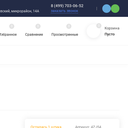
8 (499) 703-06-52
заказать звонок
ебовский, микрорайон, 14А
0
0
0
0
Корзина
Пусто
Избранное
Сравнение
Просмотренные
ЯДНЫЕ ПОДШИПНИКИ
ОРНЫЕ ШАРИКОВЫЕ ПОДШИПНИКИ
 ОХЛАЖДАЮЩИЕ ЖИДКОСТИ
ЦЕПИ ПРИВОДНЫЕ
ЗАПЧАСТИ ДЛЯ ШАРИКОВЫХ ПОДШИПНИКОВ
НАСОСЫ
АТИКА
АВА И ШЛАНГИ
ВИБРОИЗОЛЯТОРЫ (ВИБРООПОРЫ)
Осталась 1 штука
Артикул:
4ZJ54