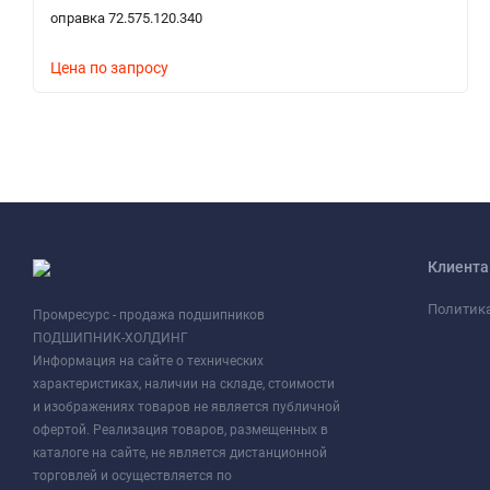
оправка 72.575.120.340
Цена по запросу
Клиент
Политик
Промресурс - продажа подшипников
ПОДШИПНИК-ХОЛДИНГ
Информация на сайте о технических
характеристиках, наличии на складе, стоимости
и изображениях товаров не является публичной
офертой. Реализация товаров, размещенных в
каталоге на сайте, не является дистанционной
торговлей и осуществляется по