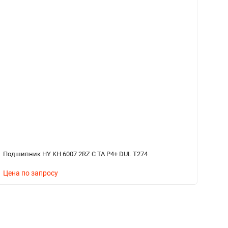
Подшипник HY KH 6007 2RZ C TA P4+ DUL T274
По
Цена по запросу
Ц