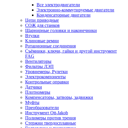
Все электродвигатели
Электронно-коммутируемые двигатели
Конденсаторные двигатели
Цепи приводные
СОЖ для станков
Шарнирные головки и наконечники
Втулки
Клиновые ремни
Ротационные соединения
Съёмники, ключи, гайки и другой инструмент
FAG
Вентиляторы
Фильтры ЛЭП
Уровнемеры, Рулетки
Электрокомпоненты
Контрольные оправки
Датчики
Плотномеры
Компенсаторы, затворы, задвижки
Муфты
Преобразователи
Инструмент Ott-Jakob
Полимеры против трения
Стержни твердосплавные