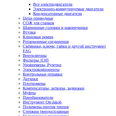
Все электродвигатели
Электронно-коммутируемые двигатели
Конденсаторные двигатели
Цепи приводные
СОЖ для станков
Шарнирные головки и наконечники
Втулки
Клиновые ремни
Ротационные соединения
Съёмники, ключи, гайки и другой инструмент
FAG
Вентиляторы
Фильтры ЛЭП
Уровнемеры, Рулетки
Электрокомпоненты
Контрольные оправки
Датчики
Плотномеры
Компенсаторы, затворы, задвижки
Муфты
Преобразователи
Инструмент Ott-Jakob
Полимеры против трения
Стержни твердосплавные