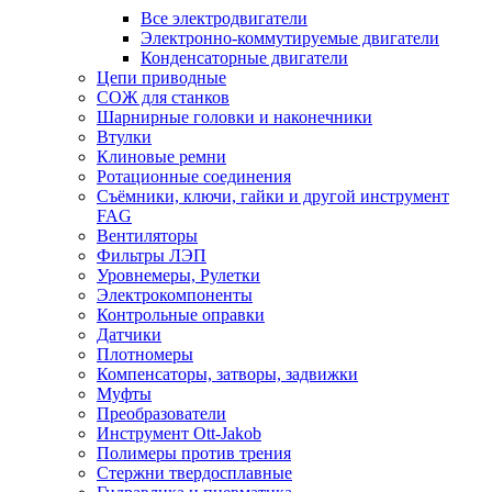
Все электродвигатели
Электронно-коммутируемые двигатели
Конденсаторные двигатели
Цепи приводные
СОЖ для станков
Шарнирные головки и наконечники
Втулки
Клиновые ремни
Ротационные соединения
Съёмники, ключи, гайки и другой инструмент
FAG
Вентиляторы
Фильтры ЛЭП
Уровнемеры, Рулетки
Электрокомпоненты
Контрольные оправки
Датчики
Плотномеры
Компенсаторы, затворы, задвижки
Муфты
Преобразователи
Инструмент Ott-Jakob
Полимеры против трения
Стержни твердосплавные