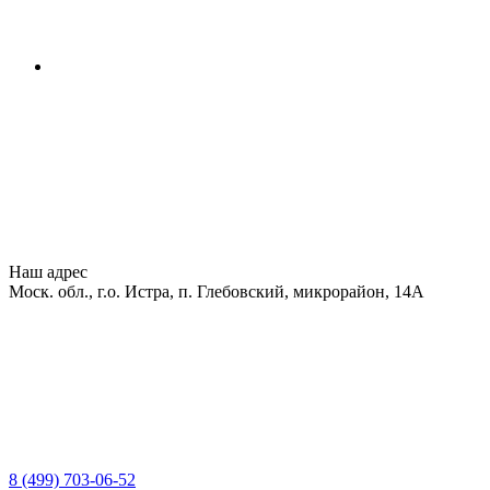
Наш адрес
Моск. обл., г.о. Истра, п. Глебовский, микрорайон, 14А
8 (499) 703-06-52