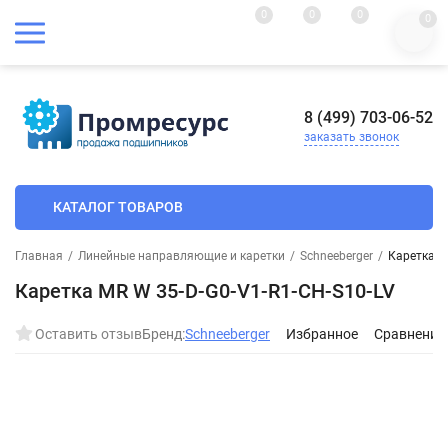
0
0
0
0
8 (499) 703-06-52
заказать звонок
КАТАЛОГ ТОВАРОВ
Главная
/
Линейные направляющие и каретки
/
Schneeberger
/
Каретка M
Каретка MR W 35-D-G0-V1-R1-CH-S10-LV
Оставить отзыв
Бренд:
Schneeberger
Избранное
Сравнение