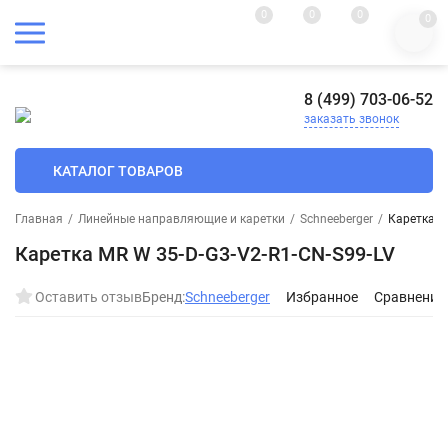
0
0
0
0
8 (499) 703-06-52
заказать звонок
КАТАЛОГ ТОВАРОВ
Главная
/
Линейные направляющие и каретки
/
Schneeberger
/
Каретка M
Каретка MR W 35-D-G3-V2-R1-CN-S99-LV
Оставить отзыв
Бренд:
Schneeberger
Избранное
Сравнение