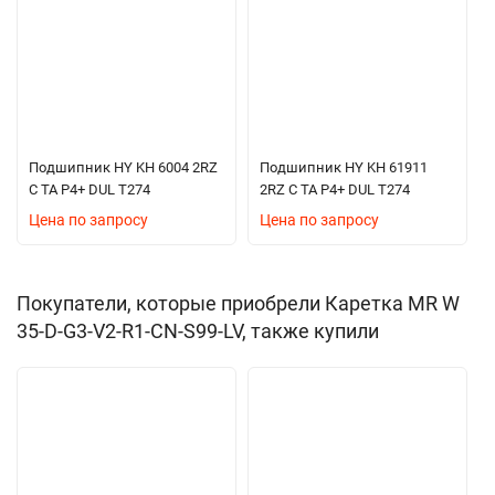
Подшипник HY KH 6004 2RZ
Подшипник HY KH 61911
C TA P4+ DUL T274
2RZ C TA P4+ DUL T274
Цена по запросу
Цена по запросу
Покупатели, которые приобрели Каретка MR W
35-D-G3-V2-R1-CN-S99-LV, также купили