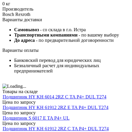
0 кг
Производитель
Bosch Rexroth
Варианты доставки
Самовывоз
- со склада в г.о. Истра
Транспортными компаниями
- по вашему выбору
До адреса
- по предварительной договоренности
Варианты оплаты
Банковский перевод для юридических лиц
Безналичный расчет для индивидуальных
предпринимателей
Товары на складе
Подшипник HY KH 6014 2RZ C TA P4+ DUL T274
Цена по запросу
Подшипник HY KH 61912 2RZ E TA P4+ DUL T274
Цена по запросу
Подшипник S 6017 E TA P4+ UL
Цена по запросу
Подшипник HY KH 61912 2RZ C TA P4+ DUL T274