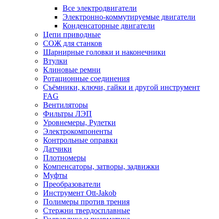
Все электродвигатели
Электронно-коммутируемые двигатели
Конденсаторные двигатели
Цепи приводные
СОЖ для станков
Шарнирные головки и наконечники
Втулки
Клиновые ремни
Ротационные соединения
Съёмники, ключи, гайки и другой инструмент
FAG
Вентиляторы
Фильтры ЛЭП
Уровнемеры, Рулетки
Электрокомпоненты
Контрольные оправки
Датчики
Плотномеры
Компенсаторы, затворы, задвижки
Муфты
Преобразователи
Инструмент Ott-Jakob
Полимеры против трения
Стержни твердосплавные