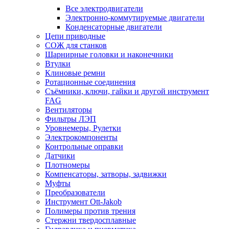
Все электродвигатели
Электронно-коммутируемые двигатели
Конденсаторные двигатели
Цепи приводные
СОЖ для станков
Шарнирные головки и наконечники
Втулки
Клиновые ремни
Ротационные соединения
Съёмники, ключи, гайки и другой инструмент
FAG
Вентиляторы
Фильтры ЛЭП
Уровнемеры, Рулетки
Электрокомпоненты
Контрольные оправки
Датчики
Плотномеры
Компенсаторы, затворы, задвижки
Муфты
Преобразователи
Инструмент Ott-Jakob
Полимеры против трения
Стержни твердосплавные