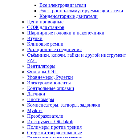
Все электродвигатели
Электронно-коммутируемые двигатели
Конденсаторные двигатели
Цепи приводные
СОЖ для станков
Шарнирные головки и наконечники
Втулки
Клиновые ремни
Ротационные соединения
Съёмники, ключи, гайки и другой инструмент
FAG
Вентиляторы
Фильтры ЛЭП
Уровнемеры, Рулетки
Электрокомпоненты
Контрольные оправки
Датчики
Плотномеры
Компенсаторы, затворы, задвижки
Муфты
Преобразователи
Инструмент Ott-Jakob
Полимеры против трения
Стержни твердосплавные