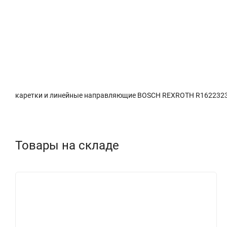
Описание
Характеристики
Доставка и о
каретки и линейные направляющие BOSCH REXROTH R162232320.
Товары на складе