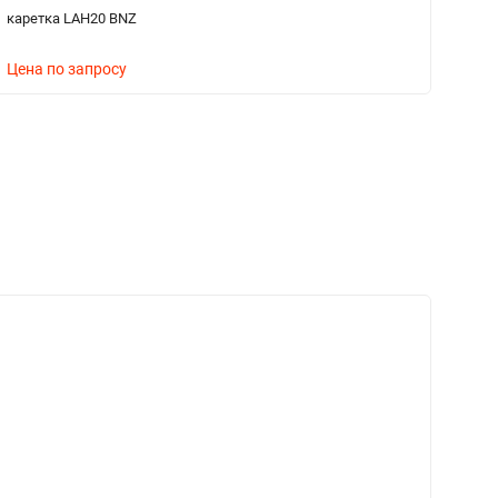
каретка LAH20 BNZ
вт
Цена по запросу
Ц