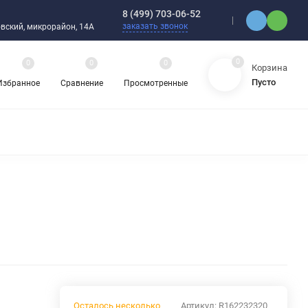
8 (499) 703-06-52
заказать звонок
ебовский, микрорайон, 14А
0
0
0
0
Корзина
Пусто
Избранное
Сравнение
Просмотренные
ЯДНЫЕ ПОДШИПНИКИ
ОРНЫЕ ШАРИКОВЫЕ ПОДШИПНИКИ
 ОХЛАЖДАЮЩИЕ ЖИДКОСТИ
ЦЕПИ ПРИВОДНЫЕ
ЗАПЧАСТИ ДЛЯ ШАРИКОВЫХ ПОДШИПНИКОВ
НАСОСЫ
АТИКА
АВА И ШЛАНГИ
ВИБРОИЗОЛЯТОРЫ (ВИБРООПОРЫ)
Осталось несколько
Артикул:
R162232320