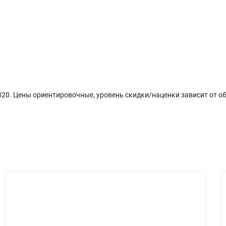
плата
Отзывы (0)
 Цены ориентировочные, уровень скидки/наценки зависит от объё