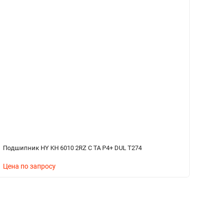
Подшипник HY KH 6010 2RZ C TA P4+ DUL T274
По
Цена по запросу
Ц