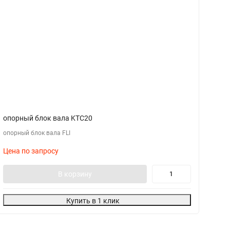
опорный блок вала KTC20
о
опорный блок вала FLI
оп
Цена по запросу
Ц
В корзину
Купить в 1 клик