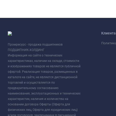
Клиент
Политик
Промресурс - продажа подшипников
ПОДШИПНИК-ХОЛДИНГ
Информация на сайте о технических
характеристиках, наличии на складе, стоимости
и изображениях товаров не является публичной
офертой. Реализация товаров, размещенных в
каталоге на сайте, не является дистанционной
торговлей и осуществляется по
предварительному согласованию
наименования, эксплуатационных и технических
характеристик, наличия и количества на
основании договора Оферты (Оферта для
физических лиц, Оферта для юридических лиц)
и/или договоров, заключенных в письменной