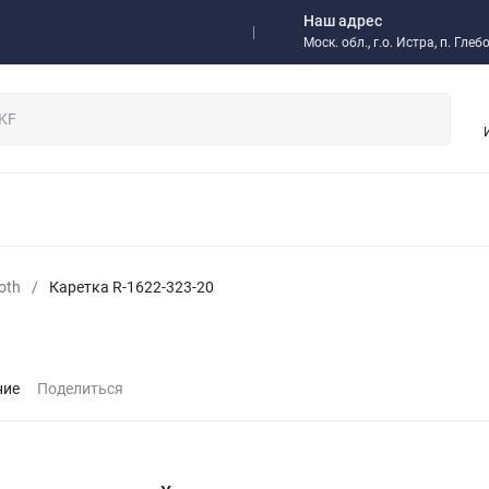
Наш адрес
а
Доставка
Отзывы
Моск. обл., г.о. Истра, п. Гл
/ Оптовикам
НЫЕ ПОДШИПНИКИ
РОЛИКОВЫЕ ПОДШИПНИКИ
ОДНОР
 МУФТЫ
ИМПОРТНЫЕ ПОДШИПНИКИ
РАДИАЛЬНО-УП
ЫЕ ПОДШИПНИКИ
ИГОЛЬЧАТЫЕ ПОДШИПНИКИ
СМАЗКИ,
oth
/
Каретка R-1622-323-20
 И КОМПЛЕКТУЮЩИЕ
ИНСТРУМЕНТ SKF
РЕДУКТОРЫ
НИТНЫЕ МУФТЫ И ТОРМОЗА
ЗАПОРНАЯ АРМАТУРА
ПНЕВМ
ОМПОНЕНТЫ
БЫСТРОРАЗЪЕМНЫЕ СОЕДИНЕНИЯ БРС
РУК
ЫСОКОТЕМПЕРАТУРНЫЕ РЕМНИ
КЛАПАНЫ
ние
Поделиться