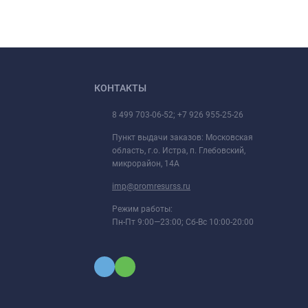
КОНТАКТЫ
8 499 703-06-52; +7 926 955-25-26
Пункт выдачи заказов: Московская
область, г.о. Истра, п. Глебовский,
микрорайон, 14А
imp@promresurss.ru
Режим работы:
Пн-Пт 9:00—23:00; Сб-Вс 10:00-20:00