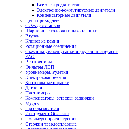
Все электродвигатели
Электронно-коммутируемые двигатели
Конденсаторные двигатели
Цепи приводные
СОЖ для станков
Шарнирные головки и наконечники
Втулки
Клиновые ремни
Ротационные соединения
Съёмники, ключи, гайки и другой инструмент
FAG
Вентиляторы
Фильтры ЛЭП
Уровнемеры, Рулетки
Электрокомпоненты
Контрольные оправки
Датчики
Плотномеры
Компенсаторы, затворы, задвижки
Муфты
Преобразователи
Инструмент Ott-Jakob
Полимеры против трения
Стержни твердосплавные