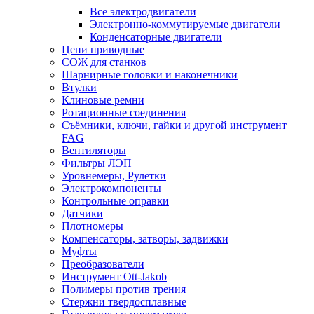
Все электродвигатели
Электронно-коммутируемые двигатели
Конденсаторные двигатели
Цепи приводные
СОЖ для станков
Шарнирные головки и наконечники
Втулки
Клиновые ремни
Ротационные соединения
Съёмники, ключи, гайки и другой инструмент
FAG
Вентиляторы
Фильтры ЛЭП
Уровнемеры, Рулетки
Электрокомпоненты
Контрольные оправки
Датчики
Плотномеры
Компенсаторы, затворы, задвижки
Муфты
Преобразователи
Инструмент Ott-Jakob
Полимеры против трения
Стержни твердосплавные