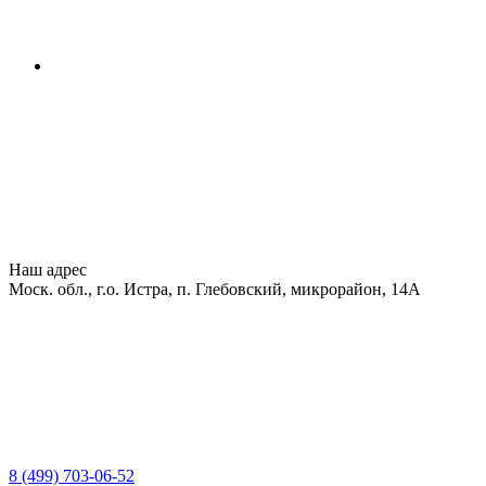
Наш адрес
Моск. обл., г.о. Истра, п. Глебовский, микрорайон, 14А
8 (499) 703-06-52