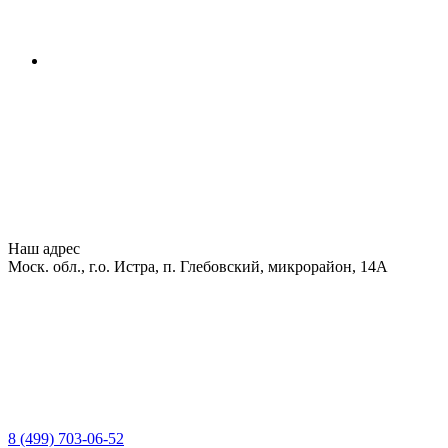
Наш адрес
Моск. обл., г.о. Истра, п. Глебовский, микрорайон, 14А
8 (499) 703-06-52