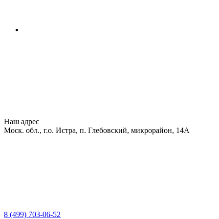
Наш адрес
Моск. обл., г.о. Истра, п. Глебовский, микрорайон, 14А
8 (499) 703-06-52