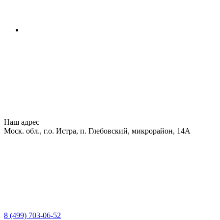
Наш адрес
Моск. обл., г.о. Истра, п. Глебовский, микрорайон, 14А
8 (499) 703-06-52