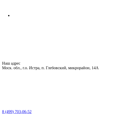
Наш адрес
Моск. обл., г.о. Истра, п. Глебовский, микрорайон, 14А
8 (499) 703-06-52