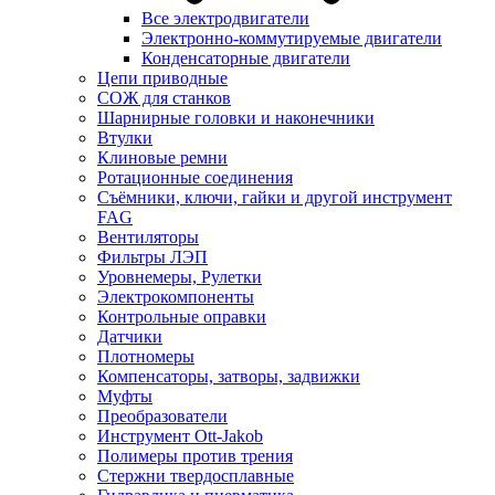
Все электродвигатели
Электронно-коммутируемые двигатели
Конденсаторные двигатели
Цепи приводные
СОЖ для станков
Шарнирные головки и наконечники
Втулки
Клиновые ремни
Ротационные соединения
Съёмники, ключи, гайки и другой инструмент
FAG
Вентиляторы
Фильтры ЛЭП
Уровнемеры, Рулетки
Электрокомпоненты
Контрольные оправки
Датчики
Плотномеры
Компенсаторы, затворы, задвижки
Муфты
Преобразователи
Инструмент Ott-Jakob
Полимеры против трения
Стержни твердосплавные