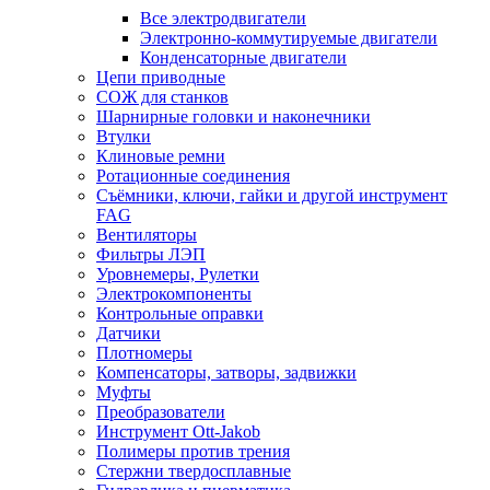
Все электродвигатели
Электронно-коммутируемые двигатели
Конденсаторные двигатели
Цепи приводные
СОЖ для станков
Шарнирные головки и наконечники
Втулки
Клиновые ремни
Ротационные соединения
Съёмники, ключи, гайки и другой инструмент
FAG
Вентиляторы
Фильтры ЛЭП
Уровнемеры, Рулетки
Электрокомпоненты
Контрольные оправки
Датчики
Плотномеры
Компенсаторы, затворы, задвижки
Муфты
Преобразователи
Инструмент Ott-Jakob
Полимеры против трения
Стержни твердосплавные