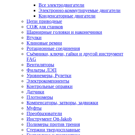
Все электродвигатели
Электронно-коммутируемые двигатели
Конденсаторные двигатели
Цепи приводные
СОЖ для станков
Шарнирные головки и наконечники
Втулки
Клиновые ремни
Ротационные соединения
Съёмники, ключи, гайки и другой инструмент
FAG
Вентиляторы
Фильтры ЛЭП
Уровнемеры, Рулетки
Электрокомпоненты
Контрольные оправки
Датчики
Плотномеры
Компенсаторы, затворы, задвижки
Муфты
Преобразователи
Инструмент Ott-Jakob
Полимеры против трения
Стержни твердосплавные