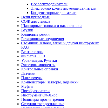
Все электродвигатели
Электронно-коммутируемые двигатели
Конденсаторные двигатели
Цепи приводные
СОЖ для станков
Шарнирные головки и наконечники
Втулки
Клиновые ремни
Ротационные соединения
Съёмники, ключи, гайки и другой инструмент
FAG
Вентиляторы
Фильтры ЛЭП
Уровнемеры, Рулетки
Электрокомпоненты
Контрольные оправки
Датчики
Плотномеры
Компенсаторы, затворы, задвижки
Муфты
Преобразователи
Инструмент Ott-Jakob
Полимеры против трения
Стержни твердосплавные