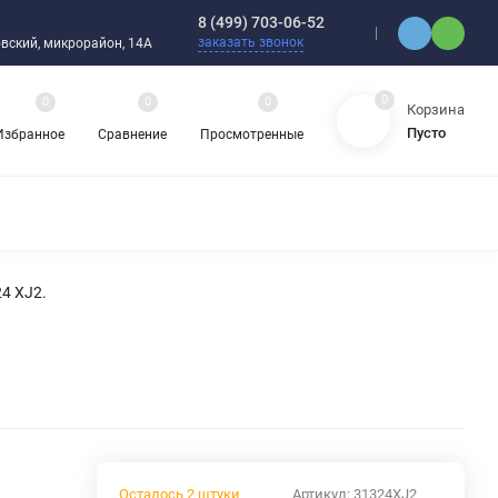
8 (499) 703-06-52
заказать звонок
ебовский, микрорайон, 14А
0
0
0
0
Корзина
Пусто
Избранное
Сравнение
Просмотренные
ЯДНЫЕ ПОДШИПНИКИ
ОРНЫЕ ШАРИКОВЫЕ ПОДШИПНИКИ
 ОХЛАЖДАЮЩИЕ ЖИДКОСТИ
ЦЕПИ ПРИВОДНЫЕ
4 XJ2.
ЗАПЧАСТИ ДЛЯ ШАРИКОВЫХ ПОДШИПНИКОВ
НАСОСЫ
АТИКА
АВА И ШЛАНГИ
ВИБРОИЗОЛЯТОРЫ (ВИБРООПОРЫ)
Осталось 2 штуки
Артикул:
31324XJ2