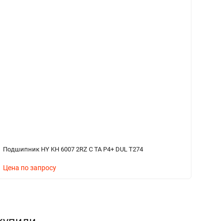
Подшипник HY KH 6007 2RZ C TA P4+ DUL T274
По
Цена по запросу
Ц