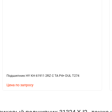
Подшипник HY KH 61911 2RZ C TA P4+ DUL T274
Цена по запросу