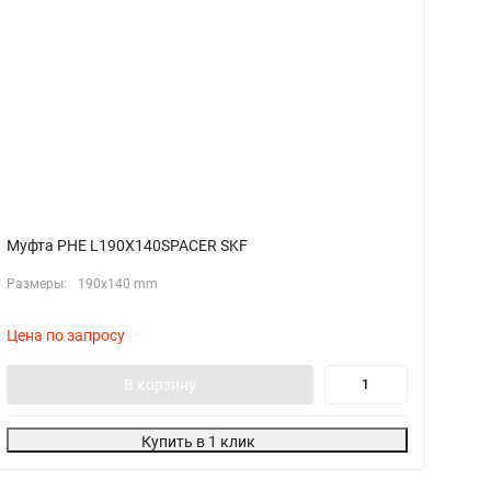
Муфта PHE L190X140SPACER SKF
М
Размеры:
190x140 mm
Цена по запросу
Ц
В корзину
Купить в 1 клик