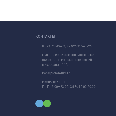
КОНТАКТЫ
8 499 703-06-52; +7 926 955-25-26
Пункт выдачи заказов: Московская
область, г.о. Истра, п. Глебовский,
микрорайон, 14А
imp@promresurss.ru
Режим работы:
Пн-Пт 9:00—23:00; Сб-Вс 10:00-20:00