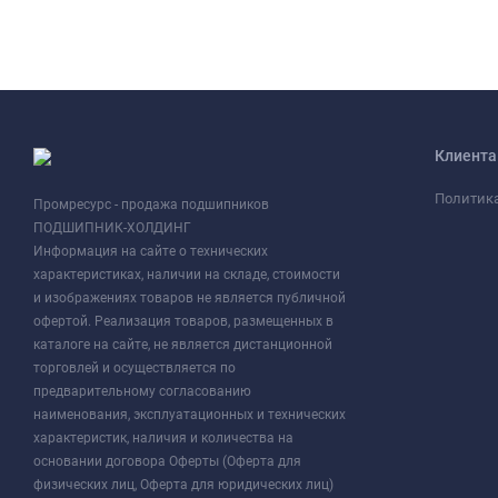
Клиент
Политик
Промресурс - продажа подшипников
ПОДШИПНИК-ХОЛДИНГ
Информация на сайте о технических
характеристиках, наличии на складе, стоимости
и изображениях товаров не является публичной
офертой. Реализация товаров, размещенных в
каталоге на сайте, не является дистанционной
торговлей и осуществляется по
предварительному согласованию
наименования, эксплуатационных и технических
характеристик, наличия и количества на
основании договора Оферты (Оферта для
физических лиц, Оферта для юридических лиц)