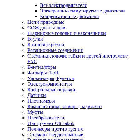
Все электродвигатели
Электронно-коммутируемые двигатели
Конденсаторные двигатели
Цепи приводные
СОЖ для станков
Шарнирные головки и наконечники
Втулки
Клиновые ремни
Ротационные соединения
Съёмники, ключи, гайки и другой инструмент
FAG
Вентиляторы
Фильтры ЛЭП
Уровнемеры, Рулетки
Электрокомпоненты
Контрольные оправки
Датчики
Плотномеры
Компенсаторы, затворы, задвижки
Муфты
Преобразователи
Инструмент Ott-Jakob
Полимеры против трения
Стержни твердосплавные