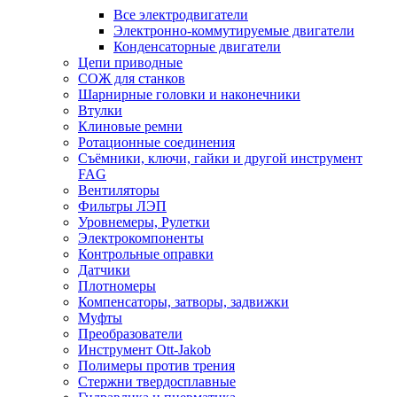
Все электродвигатели
Электронно-коммутируемые двигатели
Конденсаторные двигатели
Цепи приводные
СОЖ для станков
Шарнирные головки и наконечники
Втулки
Клиновые ремни
Ротационные соединения
Съёмники, ключи, гайки и другой инструмент
FAG
Вентиляторы
Фильтры ЛЭП
Уровнемеры, Рулетки
Электрокомпоненты
Контрольные оправки
Датчики
Плотномеры
Компенсаторы, затворы, задвижки
Муфты
Преобразователи
Инструмент Ott-Jakob
Полимеры против трения
Стержни твердосплавные