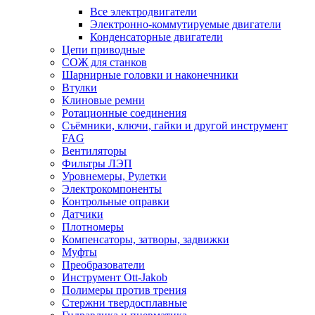
Все электродвигатели
Электронно-коммутируемые двигатели
Конденсаторные двигатели
Цепи приводные
СОЖ для станков
Шарнирные головки и наконечники
Втулки
Клиновые ремни
Ротационные соединения
Съёмники, ключи, гайки и другой инструмент
FAG
Вентиляторы
Фильтры ЛЭП
Уровнемеры, Рулетки
Электрокомпоненты
Контрольные оправки
Датчики
Плотномеры
Компенсаторы, затворы, задвижки
Муфты
Преобразователи
Инструмент Ott-Jakob
Полимеры против трения
Стержни твердосплавные