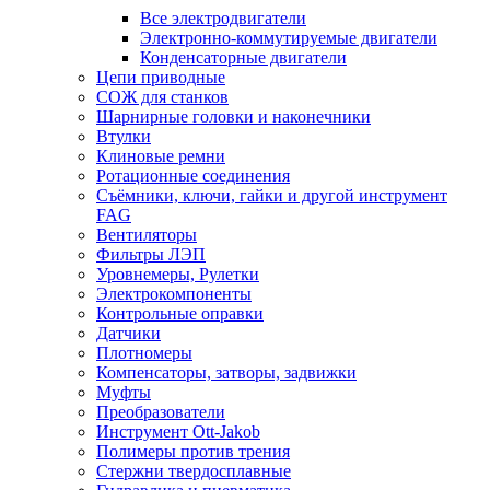
Все электродвигатели
Электронно-коммутируемые двигатели
Конденсаторные двигатели
Цепи приводные
СОЖ для станков
Шарнирные головки и наконечники
Втулки
Клиновые ремни
Ротационные соединения
Съёмники, ключи, гайки и другой инструмент
FAG
Вентиляторы
Фильтры ЛЭП
Уровнемеры, Рулетки
Электрокомпоненты
Контрольные оправки
Датчики
Плотномеры
Компенсаторы, затворы, задвижки
Муфты
Преобразователи
Инструмент Ott-Jakob
Полимеры против трения
Стержни твердосплавные