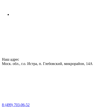
Наш адрес
Моск. обл., г.о. Истра, п. Глебовский, микрорайон, 14А
8 (499) 703-06-52