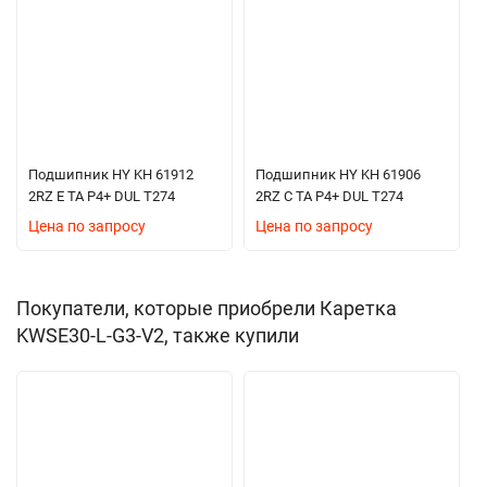
Подшипник HY KH 61912
Подшипник HY KH 61906
2RZ E TA P4+ DUL T274
2RZ C TA P4+ DUL T274
Цена по запросу
Цена по запросу
Покупатели, которые приобрели Каретка
KWSE30-L-G3-V2, также купили