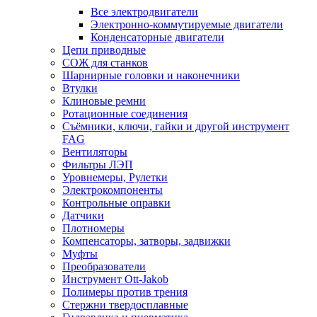
Все электродвигатели
Электронно-коммутируемые двигатели
Конденсаторные двигатели
Цепи приводные
СОЖ для станков
Шарнирные головки и наконечники
Втулки
Клиновые ремни
Ротационные соединения
Съёмники, ключи, гайки и другой инструмент
FAG
Вентиляторы
Фильтры ЛЭП
Уровнемеры, Рулетки
Электрокомпоненты
Контрольные оправки
Датчики
Плотномеры
Компенсаторы, затворы, задвижки
Муфты
Преобразователи
Инструмент Ott-Jakob
Полимеры против трения
Стержни твердосплавные